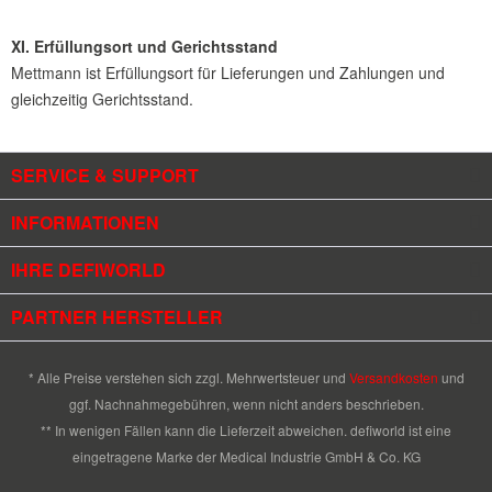
XI. Erfüllungsort und Gerichtsstand
Mettmann ist Erfüllungsort für Lieferungen und Zahlungen und
gleichzeitig Gerichtsstand.
SERVICE & SUPPORT
INFORMATIONEN
IHRE DEFIWORLD
PARTNER HERSTELLER
* Alle Preise verstehen sich zzgl. Mehrwertsteuer und
Versandkosten
und
ggf. Nachnahmegebühren, wenn nicht anders beschrieben.
** In wenigen Fällen kann die Lieferzeit abweichen. defiworld ist eine
eingetragene Marke der Medical Industrie GmbH & Co. KG