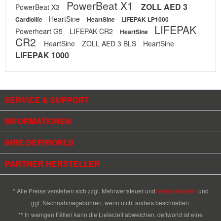
PowerBeat X1
ZOLL AED 3
PowerBeat X3
HeartSine
Cardiolife
HeartSine
LIFEPAK LP1000
LIFEPAK
Powerheart G5
LIFEPAK CR2
HeartSine
CR2
HeartSine
ZOLL AED 3 BLS
HeartSine
LIFEPAK 1000
SERVICE & SUPPORT
INFORMATIONEN
IHRE DEFIWORLD
PARTNER HERSTELLER
* Alle Preise verstehen sich zzgl. Mehrwertsteuer und
Versandkosten
und
ggf. Nachnahmegebühren, wenn nicht anders beschrieben.
** In wenigen Fällen kann die Lieferzeit abweichen. defiworld ist eine