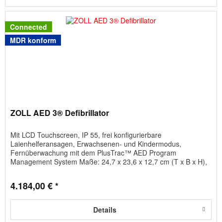
Connected
MDR konform
ZOLL AED 3® Defibrillator
Mit LCD Touchscreen, IP 55, frei konfigurierbare
Laienhelferansagen, Erwachsenen- und Kindermodus,
Fernüberwachung mit dem PlusTrac™ AED Program
Management System Maße: 24,7 x 23,6 x 12,7 cm (T x B x H),
Gewicht: 2,5 kg. Wahlweise als...
4.184,00 € *
Details