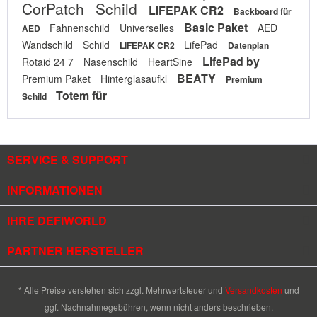
CorPatch
Schild
LIFEPAK CR2
Backboard für
Basic Paket
Fahnenschild
Universelles
AED
AED
Wandschild
Schild
LifePad
LIFEPAK CR2
Datenplan
LifePad by
Rotaid 24 7
Nasenschild
HeartSine
BEATY
Premium Paket
Hinterglasaufkl
Premium
Totem für
Schild
SERVICE & SUPPORT
INFORMATIONEN
IHRE DEFIWORLD
PARTNER HERSTELLER
* Alle Preise verstehen sich zzgl. Mehrwertsteuer und
Versandkosten
und
ggf. Nachnahmegebühren, wenn nicht anders beschrieben.