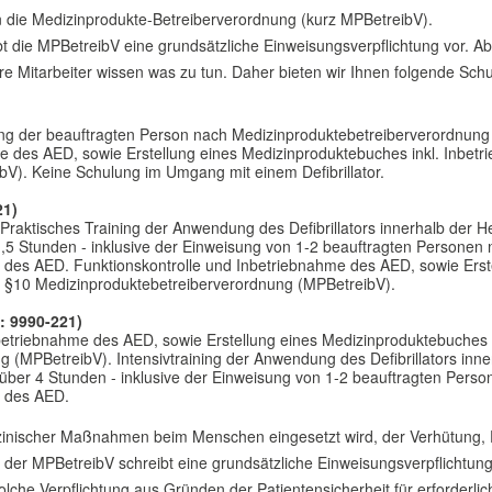
ren die Medizinprodukte-Betreiberverordnung (kurz MPBetreibV).
 die MPBetreibV eine grundsätzliche Einweisungsverpflichtung vor. Abe
 Ihre Mitarbeiter wissen was zu tun. Daher bieten wir Ihnen folgende Sc
 der beauftragten Person nach Medizinproduktebetreiberverordnung (
me des AED, sowie Erstellung eines Medizinproduktebuches inkl. Inbe
V). Keine Schulung im Umgang mit einem Defibrillator.
21)
Praktisches Training der Anwendung des Defibrillators innerhalb der 
1,5 Stunden - inklusive der Einweisung von 1-2 beauftragten Persone
n des AED. Funktionskontrolle und Inbetriebnahme des AED, sowie Erst
 §10 Medizinproduktebetreiberverordnung (MPBetreibV).
.: 9990-221)
nbetriebnahme des AED, sowie Erstellung eines Medizinproduktebuches 
(MPBetreibV). Intensivtraining der Anwendung des Defibrillators inn
 über 4 Stunden - inklusive der Einweisung von 1-2 beauftragten Per
n des AED.
dizinischer Maßnahmen beim Menschen eingesetzt wird, der Verhütung
. 3 der MPBetreibV schreibt eine grundsätzliche Einweisungsverpflichtu
lche Verpflichtung aus Gründen der Patientensicherheit für erforderlic