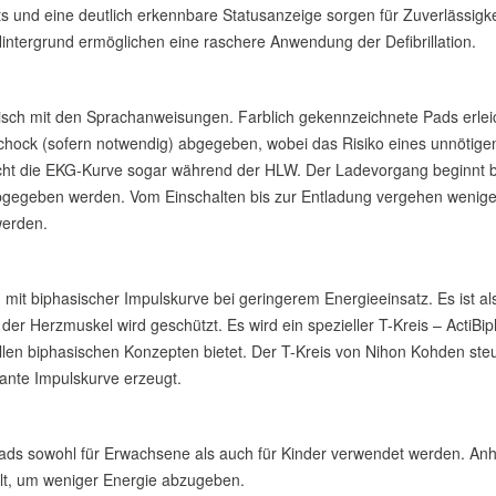
 und eine deutlich erkennbare Statusanzeige sorgen für Zuverlässigkei
ntergrund ermöglichen eine raschere Anwendung der Defibrillation.
isch mit den Sprachanweisungen. Farblich gekennzeichnete Pads erlei
hock (sofern notwendig) abgegeben, wobei das Risiko eines unnötigen
ucht die EKG-Kurve sogar während der HLW. Der Ladevorgang beginnt b
er abgegeben werden. Vom Einschalten bis zur Entladung vergehen weni
werden.
n mit biphasischer Impulskurve bei geringerem Energieeinsatz. Es ist al
er Herzmuskel wird geschützt. Es wird ein spezieller T-Kreis – ActiBi
en biphasischen Konzepten bietet. Der T-Kreis von Nihon Kohden steue
ante Impulskurve erzeugt.
ds sowohl für Erwachsene als auch für Kinder verwendet werden. Anh
lt, um weniger Energie abzugeben.