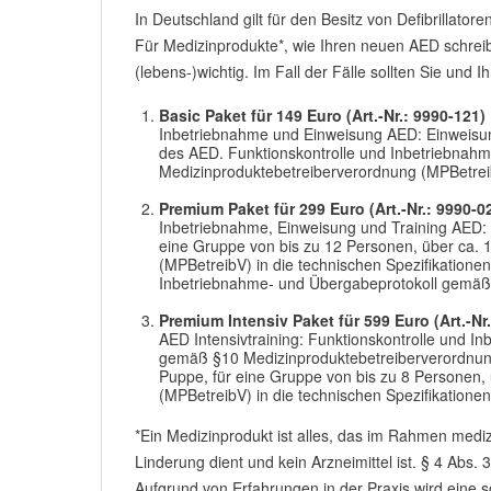
In Deutschland gilt für den Besitz von Defibrillato
Für Medizinprodukte*, wie Ihren neuen AED schreibt
(lebens-)wichtig. Im Fall der Fälle sollten Sie und
Basic Paket für 149 Euro (Art.-Nr.: 9990-121)
Inbetriebnahme und Einweisung AED: Einweisung
des AED. Funktionskontrolle und Inbetriebnah
Medizinproduktebetreiberverordnung (MPBetreib
Premium Paket für 299 Euro (Art.-Nr.: 9990-0
Inbetriebnahme, Einweisung und Training AED: 
eine Gruppe von bis zu 12 Personen, über ca. 
(MPBetreibV) in die technischen Spezifikatione
Inbetriebnahme- und Übergabeprotokoll gemäß
Premium Intensiv Paket für 599 Euro (Art.-Nr
AED Intensivtraining: Funktionskontrolle und I
gemäß §10 Medizinproduktebetreiberverordnung 
Puppe, für eine Gruppe von bis zu 8 Personen,
(MPBetreibV) in die technischen Spezifikatione
*Ein Medizinprodukt ist alles, das im Rahmen me
Linderung dient und kein Arzneimittel ist. § 4 Abs
Aufgrund von Erfahrungen in der Praxis wird eine so