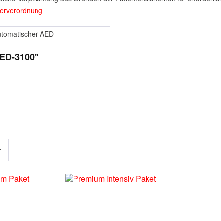
berverordnung
utomatischer AED
AED-3100"
r