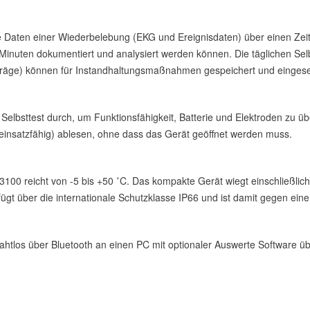
e Daten einer Wiederbelebung (EKG und Ereignisdaten) über einen Zei
uten dokumentiert und analysiert werden können. Die täglichen Selbs
inträge) können für Instandhaltungsmaßnahmen gespeichert und einge
 Selbsttest durch, um Funktionsfähigkeit, Batterie und Elektroden zu ü
 einsatzfähig) ablesen, ohne dass das Gerät geöffnet werden muss.
00 reicht von -5 bis +50 ˚C. Das kompakte Gerät wiegt einschließlich B
fügt über die internationale Schutzklasse IP66 und ist damit gegen ein
htlos über Bluetooth an einen PC mit optionaler Auswerte Software 