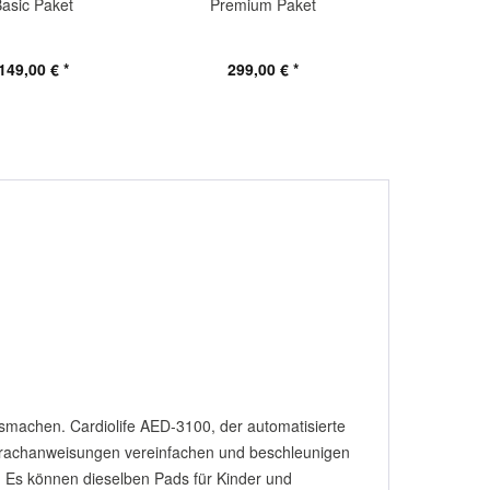
Basic Paket
Premium Paket
Premium In
149,00 € *
299,00 € *
599,
usmachen. Cardiolife AED-3100, der automatisierte
 Sprachanweisungen vereinfachen und beschleunigen
n. Es können dieselben Pads für Kinder und