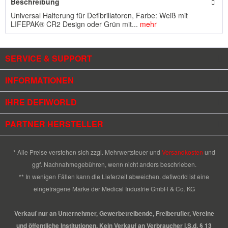
Beschreibung
Universal Halterung für Defibrillatoren, Farbe: Weiß mit
LIFEPAK® CR2 Design oder Grün mit...
mehr
SERVICE & SUPPORT
INFORMATIONEN
IHRE DEFIWORLD
PARTNER HERSTELLER
* Alle Preise verstehen sich zzgl. Mehrwertsteuer und
Versandkosten
und
ggf. Nachnahmegebühren, wenn nicht anders beschrieben.
** In wenigen Fällen kann die Lieferzeit abweichen. defiworld ist eine
eingetragene Marke der Medical Industrie GmbH & Co. KG
Verkauf nur an Unternehmer, Gewerbetreibende, Freiberufler, Vereine
und öffentliche Institutionen. Kein Verkauf an Verbraucher i.S.d. § 13