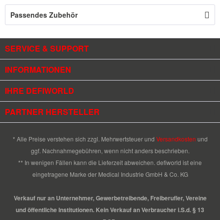
Passendes Zubehör
SERVICE & SUPPORT
INFORMATIONEN
IHRE DEFIWORLD
PARTNER HERSTELLER
* Alle Preise verstehen sich zzgl. Mehrwertsteuer und
Versandkosten
und
ggf. Nachnahmegebühren, wenn nicht anders beschrieben.
** In wenigen Fällen kann die Lieferzeit abweichen. defiworld ist eine
eingetragene Marke der Medical Industrie GmbH & Co. KG
Verkauf nur an Unternehmer, Gewerbetreibende, Freiberufler, Vereine
und öffentliche Institutionen. Kein Verkauf an Verbraucher i.S.d. § 13