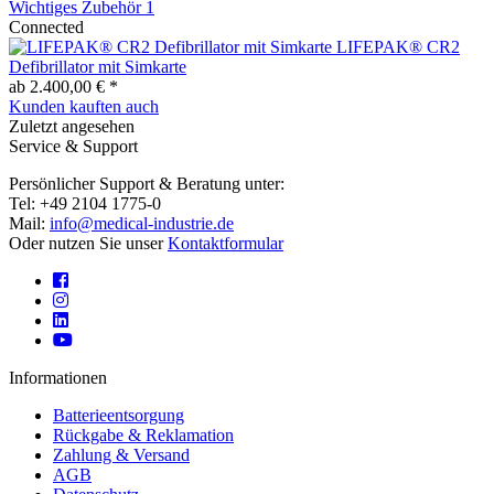
Wichtiges Zubehör
1
Connected
LIFEPAK® CR2
Defibrillator mit Simkarte
ab 2.400,00 € *
Kunden kauften auch
Zuletzt angesehen
Service & Support
Persönlicher Support & Beratung unter:
Tel: +49 2104 1775-0
Mail:
info@medical-industrie.de
Oder nutzen Sie unser
Kontaktformular
Informationen
Batterieentsorgung
Rückgabe & Reklamation
Zahlung & Versand
AGB