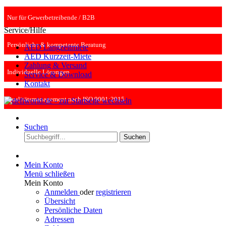
Nur für Gewerbetreibende / B2B
Service/Hilfe
Persönliche & kompetente Beratung
AED Langzeitmiete
AED Kurzzeit-Miete
Zahlung & Versand
Individuelle Lösungen
Service & Download
Kontakt
Qualitätsmanagement nach ISO 9001:2015
Suchen
Suchen
Mein Konto
Menü schließen
Mein Konto
Anmelden
oder
registrieren
Übersicht
Persönliche Daten
Adressen