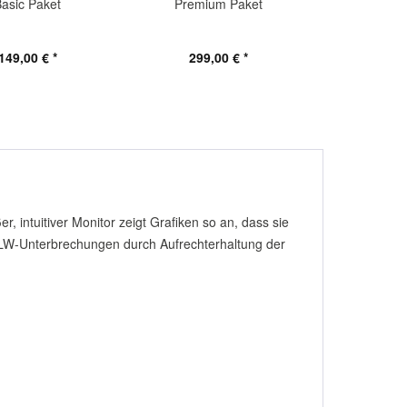
Basic Paket
Premium Paket
Premium In
149,00 € *
299,00 € *
599,
r, intuitiver Monitor zeigt Grafiken so an, dass sie
HLW-Unterbrechungen durch Aufrechterhaltung der