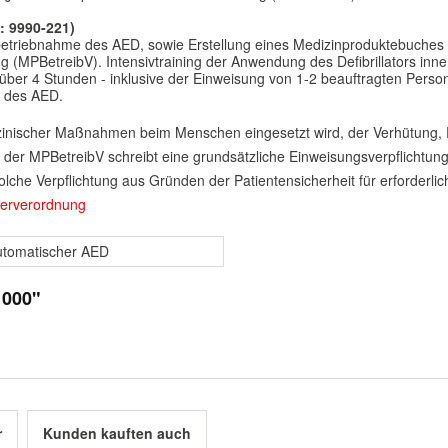
.: 9990-221)
nbetriebnahme des AED, sowie Erstellung eines Medizinproduktebuches 
(MPBetreibV). Intensivtraining der Anwendung des Defibrillators inn
 über 4 Stunden - inklusive der Einweisung von 1-2 beauftragten Per
n des AED.
dizinischer Maßnahmen beim Menschen eingesetzt wird, der Verhütung
. 3 der MPBetreibV schreibt eine grundsätzliche Einweisungsverpflichtu
lche Verpflichtung aus Gründen der Patientensicherheit für erforderlic
berverordnung
utomatischer AED
1000"
r
Kunden kauften auch