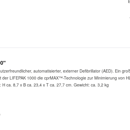
00"
zerfreundlicher, automatisierter, externer Defibrillator (AED). Ein große
endet der LIFEPAK 1000 die cprMAX™-Technologie zur Minimierung von 
ca. 8,7 x B ca. 23,4 x T ca. 27,7 cm. Gewicht: ca. 3,2 kg
)