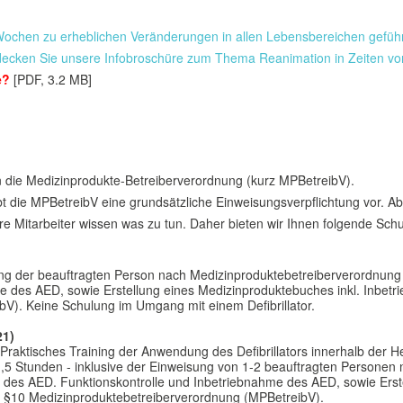
ochen zu erheblichen Veränderungen in allen Lebensbereichen gefüh
tdecken Sie unsere Infobroschüre zum Thema Reanimation in Zeiten v
e?
[PDF, 3.2 MB]
ren die Medizinprodukte-Betreiberverordnung (kurz MPBetreibV).
 die MPBetreibV eine grundsätzliche Einweisungsverpflichtung vor. Abe
 Ihre Mitarbeiter wissen was zu tun. Daher bieten wir Ihnen folgende Sc
 der beauftragten Person nach Medizinproduktebetreiberverordnung (
me des AED, sowie Erstellung eines Medizinproduktebuches inkl. Inbe
V). Keine Schulung im Umgang mit einem Defibrillator.
21)
Praktisches Training der Anwendung des Defibrillators innerhalb der 
1,5 Stunden - inklusive der Einweisung von 1-2 beauftragten Persone
n des AED. Funktionskontrolle und Inbetriebnahme des AED, sowie Erst
 §10 Medizinproduktebetreiberverordnung (MPBetreibV).