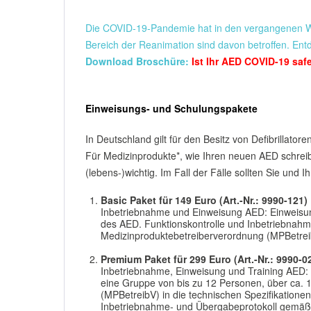
Die COVID-19-Pandemie hat in den vergangenen W
Bereich der Reanimation sind davon betroffen. En
Download Broschüre:
Ist Ihr AED COVID-19 saf
Einweisungs- und Schulungspakete
In Deutschland gilt für den Besitz von Defibrillato
Für Medizinprodukte*, wie Ihren neuen AED schreibt
(lebens-)wichtig. Im Fall der Fälle sollten Sie und
Basic Paket für 149 Euro (Art.-Nr.: 9990-121)
Inbetriebnahme und Einweisung AED: Einweisung
des AED. Funktionskontrolle und Inbetriebnah
Medizinproduktebetreiberverordnung (MPBetreib
Premium Paket für 299 Euro (Art.-Nr.: 9990-0
Inbetriebnahme, Einweisung und Training AED: 
eine Gruppe von bis zu 12 Personen, über ca. 
(MPBetreibV) in die technischen Spezifikatione
Inbetriebnahme- und Übergabeprotokoll gemäß