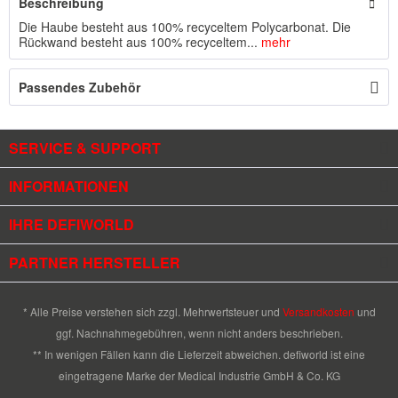
Beschreibung
Die Haube besteht aus 100% recyceltem Polycarbonat. Die
Rückwand besteht aus 100% recyceltem...
mehr
Passendes Zubehör
SERVICE & SUPPORT
INFORMATIONEN
IHRE DEFIWORLD
PARTNER HERSTELLER
* Alle Preise verstehen sich zzgl. Mehrwertsteuer und
Versandkosten
und
ggf. Nachnahmegebühren, wenn nicht anders beschrieben.
** In wenigen Fällen kann die Lieferzeit abweichen. defiworld ist eine
eingetragene Marke der Medical Industrie GmbH & Co. KG