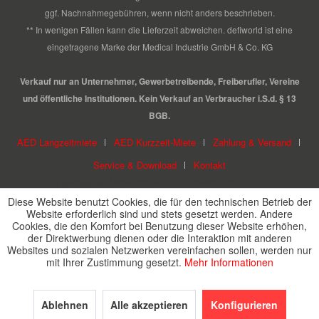
ggf. Nachnahmegebühren, wenn nicht anders beschrieben.
** In wenigen Fällen kann die Lieferzeit abweichen. defiworld ist eine
eingetragene Marke der Medical Industrie GmbH & Co. KG
Verkauf nur an Unternehmer, Gewerbetreibende, Freiberufler, Vereine
und öffentliche Institutionen. Kein Verkauf an Verbraucher i.S.d. § 13
BGB.
AED Langzeitmiete
AED Kurzzeit-Miete
Zahlung & Versand
Service & Download
Kontakt
Eine eingetragene Marke der Medical Industrie GmbH & Co. KG
Diese Website benutzt Cookies, die für den technischen Betrieb der
Website erforderlich sind und stets gesetzt werden. Andere
Cookies, die den Komfort bei Benutzung dieser Website erhöhen,
der Direktwerbung dienen oder die Interaktion mit anderen
Websites und sozialen Netzwerken vereinfachen sollen, werden nur
mit Ihrer Zustimmung gesetzt.
Mehr Informationen
Ablehnen
Alle akzeptieren
Konfigurieren