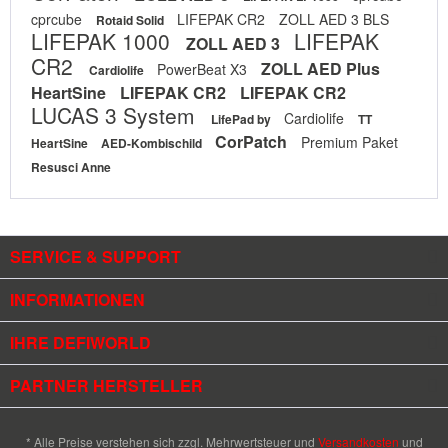
cprcube
LIFEPAK CR2
ZOLL AED 3 BLS
Rotaid Solid
LIFEPAK 1000
LIFEPAK
ZOLL AED 3
CR2
ZOLL AED Plus
PowerBeat X3
Cardiolife
HeartSine
LIFEPAK CR2
LIFEPAK CR2
LUCAS 3 System
Cardiolife
LifePad by
TT
CorPatch
Premium Paket
HeartSine
AED-Kombischild
Resusci Anne
SERVICE & SUPPORT
INFORMATIONEN
IHRE DEFIWORLD
PARTNER HERSTELLER
* Alle Preise verstehen sich zzgl. Mehrwertsteuer und
Versandkosten
und