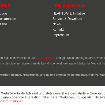
IONEN
IHRE DEFIWORLD
rgung
HEARTSAFE Initiative
eklamation
Service & Download
rsand
News
Kontakt
Impressum
sich zzgl. Mehrwertsteuer und
Versandkosten
und ggf. Nachnahmegebühren, wenn ni
ann die Lieferzeit abweichen. defiworld ist eine eingetragene Marke der Medical 
rbetreibende, Freiberufler, Vereine und öffentliche Institutionen. Kein Verkau
Eine eingetragene Marke der Medical Industrie GmbH & Co. KG
 Website erforderlich sind und stets gesetzt werden. Andere Cookies, 
dienen oder die Interaktion mit anderen Websites und sozialen Netzw
r Informationen