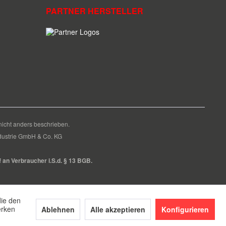
PARTNER HERSTELLER
cht anders beschrieben.
Industrie GmbH & Co. KG
f an Verbraucher i.S.d. § 13 BGB.
die den
erken
Ablehnen
Alle akzeptieren
Konfigurieren