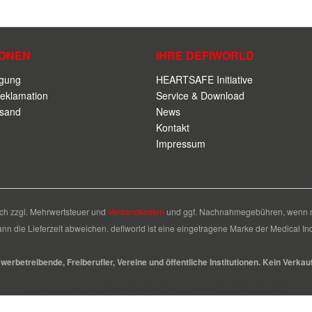
IONEN
IHRE DEFIWORLD
rgung
HEARTSAFE Initiative
eklamation
Service & Download
rsand
News
Kontakt
Impressum
sich zzgl. Mehrwertsteuer und
Versandkosten
und ggf. Nachnahmegebühren, wenn ni
ann die Lieferzeit abweichen. defiworld ist eine eingetragene Marke der Medical 
rbetreibende, Freiberufler, Vereine und öffentliche Institutionen. Kein Verkau
Eine eingetragene Marke der Medical Industrie GmbH & Co. KG