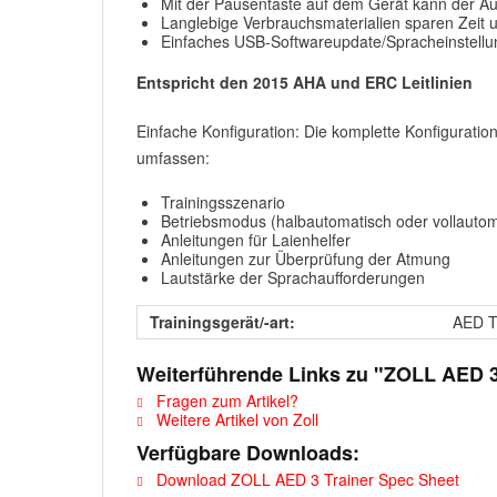
Mit der Pausentaste auf dem Gerät kann der Au
Langlebige Verbrauchsmaterialien sparen Zeit 
Einfaches USB-Softwareupdate/Spracheinstell
Entspricht den 2015 AHA und ERC Leitlinien
Einfache Konfiguration: Die komplette Konfigurat
umfassen:
Trainingsszenario
Betriebsmodus (halbautomatisch oder vollautom
Anleitungen für Laienhelfer
Anleitungen zur Überprüfung der Atmung
Lautstärke der Sprachaufforderungen
Trainingsgerät/-art:
AED T
Weiterführende Links zu "ZOLL AED 3
Fragen zum Artikel?
Weitere Artikel von Zoll
Verfügbare Downloads:
Download ZOLL AED 3 Trainer Spec Sheet