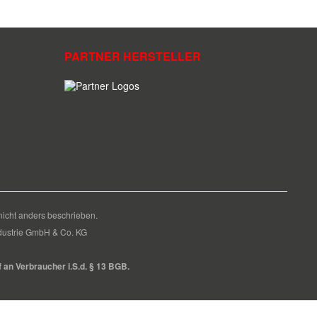
PARTNER HERSTELLER
cht anders beschrieben.
Industrie GmbH & Co. KG
f an Verbraucher i.S.d. § 13 BGB.