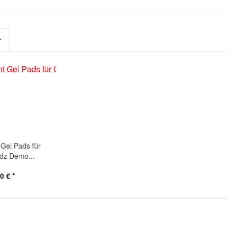
r
Gel Pads für
dz Demo...
0 € *