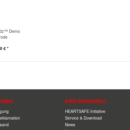
adz™ Demo
rode
0 € *
IONEN
IHRE DEFIWORLD
rgung
HEARTSAFE Initiative
eklamation
Service & Download
rsand
News