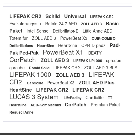
LIFEPAK CR2
Schild
Universal
LIFEPAK CR2
Basic
Evakuierungsstu
Rotaid 24 7 AED
ZOLL AED 3
Paket
IntelliSense
Defibrillator-E
Little Anne AED
Totem für
ZOLL AED 3
PowerBeat X3
QUIK-COMBO
Pad-
HeartSine
CPR-D-padz
Defibrillations
HeartSine
PowerBeat X1
Pak Ped-Pak
BEATY
CorPatch
ZOLL AED 3
cprcube
LIFEPAK LP1000
cprcube
LIFEPAK CR2
ZOLL AED 3 BLS
Rotaid Solid
LIFEPAK 1000
LIFEPAK
ZOLL AED 3
CR2
ZOLL AED Plus
PowerBeat X3
Cardiolife
HeartSine
LIFEPAK CR2
LIFEPAK CR2
LUCAS 3 System
Cardiolife
LifePad by
TT
CorPatch
Premium Paket
HeartSine
AED-Kombischild
Resusci Anne