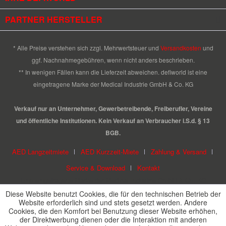
PARTNER HERSTELLER
* Alle Preise verstehen sich zzgl. Mehrwertsteuer und
Versandkosten
und
ggf. Nachnahmegebühren, wenn nicht anders beschrieben.
** In wenigen Fällen kann die Lieferzeit abweichen. defiworld ist eine
eingetragene Marke der Medical Industrie GmbH & Co. KG
Verkauf nur an Unternehmer, Gewerbetreibende, Freiberufler, Vereine
und öffentliche Institutionen. Kein Verkauf an Verbraucher i.S.d. § 13
BGB.
AED Langzeitmiete
AED Kurzzeit-Miete
Zahlung & Versand
Service & Download
Kontakt
Eine eingetragene Marke der Medical Industrie GmbH & Co. KG
Diese Website benutzt Cookies, die für den technischen Betrieb der
Website erforderlich sind und stets gesetzt werden. Andere
Cookies, die den Komfort bei Benutzung dieser Website erhöhen,
der Direktwerbung dienen oder die Interaktion mit anderen