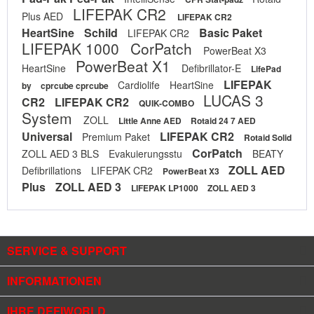
LIFEPAK CR2
Plus AED
LIFEPAK CR2
HeartSine
Schild
Basic Paket
LIFEPAK CR2
LIFEPAK 1000
CorPatch
PowerBeat X3
PowerBeat X1
HeartSine
Defibrillator-E
LifePad
LIFEPAK
Cardiolife
HeartSine
by
cprcube cprcube
LUCAS 3
CR2
LIFEPAK CR2
QUIK-COMBO
System
ZOLL
Little Anne AED
Rotaid 24 7 AED
Universal
LIFEPAK CR2
Premium Paket
Rotaid Solid
CorPatch
ZOLL AED 3 BLS
Evakuierungsstu
BEATY
ZOLL AED
Defibrillations
LIFEPAK CR2
PowerBeat X3
Plus
ZOLL AED 3
LIFEPAK LP1000
ZOLL AED 3
SERVICE & SUPPORT
INFORMATIONEN
IHRE DEFIWORLD