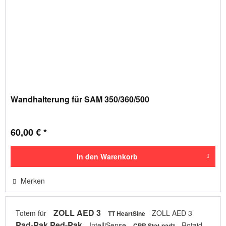
Wandhalterung für SAM 350/360/500
60,00 € *
In den
Warenkorb
Merken
ZOLL AED 3
Totem für
ZOLL AED 3
TT HeartSine
Pad-Pak Ped-Pak
IntelliSense
Rotaid
CPR Stat-padz